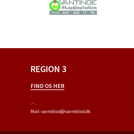
REGION 3
FIND OS HER
.
. - .
Mail:
varmblod@varmblod.dk