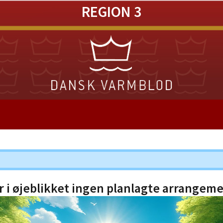
REGION 3
r i øjeblikket ingen planlagte arrangeme