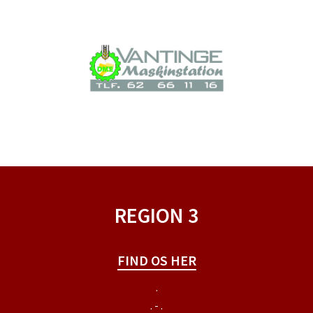
REGION 3
FIND OS HER
.
. - .