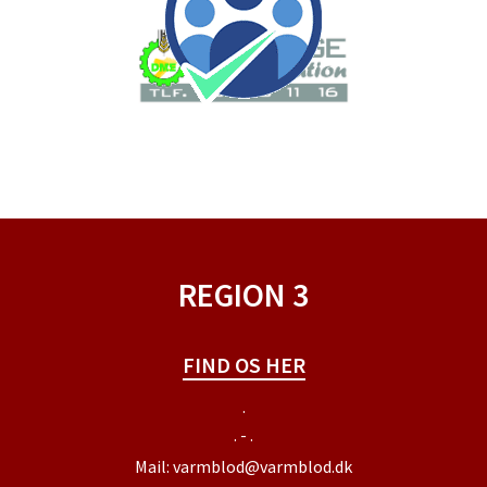
REGION 3
FIND OS HER
.
. - .
Mail:
varmblod@varmblod.dk