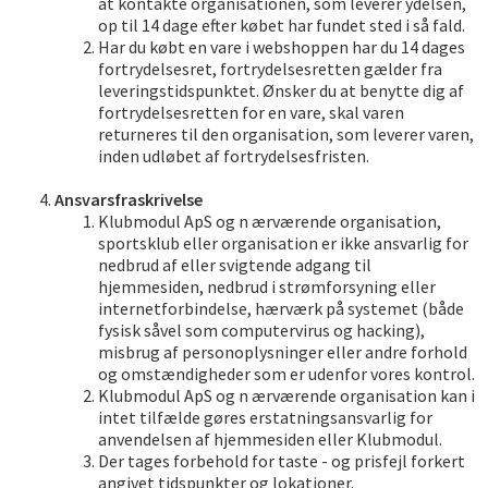
at kontakte organisationen, som leverer ydelsen,
op til 14 dage efter købet har fundet sted i så fald.
Har du købt en vare i webshoppen har du 14 dages
fortrydelsesret, fortrydelsesretten gælder fra
leveringstidspunktet. Ønsker du at benytte dig af
fortrydelsesretten for en vare, skal varen
returneres til den organisation, som leverer varen,
inden udløbet af fortrydelsesfristen.
Ansvarsfraskrivelse
Klubmodul ApS og n ærværende organisation,
sportsklub eller organisation er ikke ansvarlig for
nedbrud af eller svigtende adgang til
hjemmesiden, nedbrud i strømforsyning eller
internetforbindelse, hærværk på systemet (både
fysisk såvel som computervirus og hacking),
misbrug af personoplysninger eller andre forhold
og omstændigheder som er udenfor vores kontrol.
Klubmodul ApS og n ærværende organisation kan i
intet tilfælde gøres erstatningsansvarlig for
anvendelsen af hjemmesiden eller Klubmodul.
Der tages forbehold for taste - og prisfejl forkert
angivet tidspunkter og lokationer.