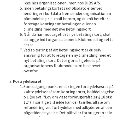
ikke hos organisationen, men hos DIBS A/S.
Inden betalingskortets udløbsdato eller ved
ændringer i kortdata fremsender organisationen
påmindelse pr. e-mail herom, og du må herefter
foretage kontingent betalingen eller en
tilmelding med det nye betalingskort.
N år du har modtaget det nye betalingskort, skal
du logge ind i organisationens Klubmodul og rette
dette.
Ved sp ærring af dit betalingskort er du selv
ansvarlig for at foretage en ny tilmelding med et
nyt betalingskort. Dette gøres ligeledes på
organisationens Klubmodul som beskrevet
ovenfor.
Fortrydelsesret
Som udgangspunkt er der ingen fortrydelsesret på
købte ydelser såsom kontingenter, holddeltagelse
o.l. (se evt. "Lov om visse forbrugeraftaler § 18 stk.
12") . I særlige tilfælde kan der træffes aftale om
refundering ved fortrydelse med udbyderen af den
pågældende ydelse. Det påhviler forbrugeren selv