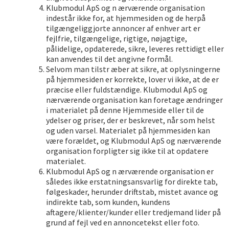
Klubmodul ApS og n ærværende organisation
indestår ikke for, at hjemmesiden og de herpå
tilgængeliggjorte annoncer af enhver art er
fejlfrie, tilgængelige, rigtige, nøjagtige,
pålidelige, opdaterede, sikre, leveres rettidigt eller
kan anvendes til det angivne formål.
Selvom man tilstr æber at sikre, at oplysningerne
på hjemmesiden er korrekte, lover vi ikke, at de er
præcise eller fuldstændige. Klubmodul ApS og
nærværende organisation kan foretage ændringer
i materialet på denne Hjemmeside eller til de
ydelser og priser, der er beskrevet, når som helst
og uden varsel. Materialet på hjemmesiden kan
være forældet, og Klubmodul ApS og nærværende
organisation forpligter sig ikke til at opdatere
materialet.
Klubmodul ApS og n ærværende organisation er
således ikke erstatningsansvarlig for direkte tab,
følgeskader, herunder driftstab, mistet avance og
indirekte tab, som kunden, kundens
aftagere/klienter/kunder eller tredjemand lider på
grund af fejl ved en annoncetekst eller foto.